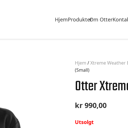
Hjem
Produkter
Om Otter
Konta
Hjem
/
Xtreme Weather 
(Small)
Otter Xtrem
kr
990,00
Utsolgt