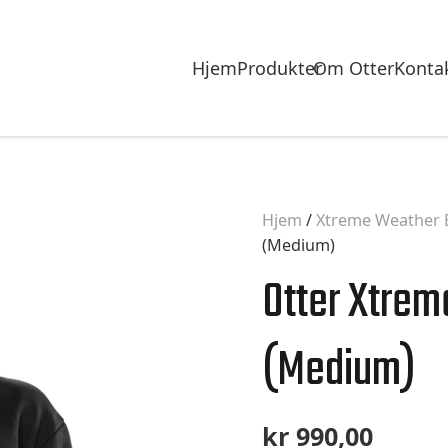
Hjem
Produkter
Om Otter
Konta
Hjem
/
Xtreme Weather 
(Medium)
Otter Xtre
(Medium)
kr
990,00