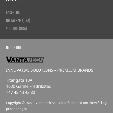
FACEBOOK
INSTAGRAM (USA)
YOUTUBE (USA)
IMPORTØR
INNOVATIVE SOLUTIONS – PREMIUM BRANDS
Titangata 10A
1630 Gamle Fredrikstad
+47 45 43 42 80
Copyright © 2022 – Vantatech AS | Vi tar forbehold om skrivefeil og
prisendringer.